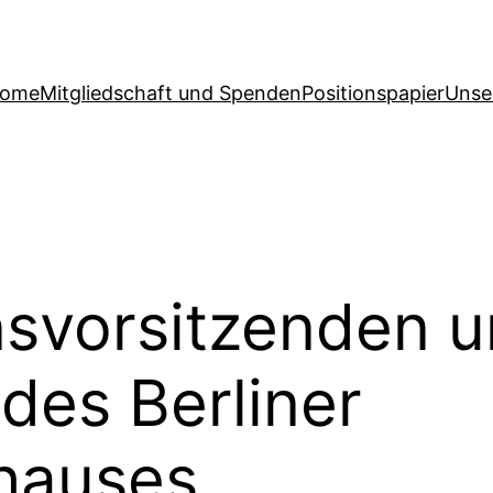
ome
Mitgliedschaft und Spenden
Positionspapier
Unse
nsvorsitzenden 
des Berliner
hauses