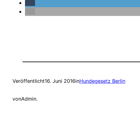
Veröffentlicht
16. Juni 2016
in
Hundegesetz Berlin
von
Admin.